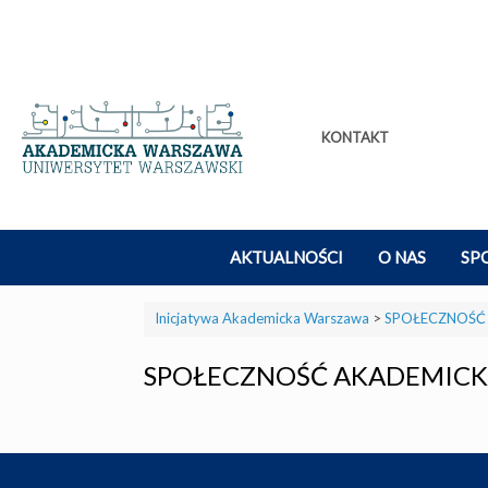
Skip
to
content
KONTAKT
AKTUALNOŚCI
O NAS
SP
Inicjatywa Akademicka Warszawa
>
SPOŁECZNOŚĆ
SPOŁECZNOŚĆ AKADEMICK